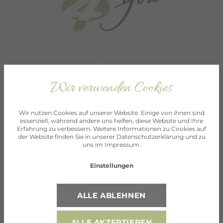
Dorfstrasse 40
Wir verwenden Cookies
A-6450 Sölden
Wir nutzen Cookies auf unserer Website. Einige von ihnen sind
+43 5254 30610
essenziell, während andere uns helfen, diese Website und Ihre
Erfahrung zu verbessern. Weitere Informationen zu Cookies auf
info@home4you.at
der Website finden Sie in unserer
Datenschutzerklärung
und zu
uns im
Impressum
.
Einstellungen
Anreise
ALLE ABLEHNEN
Webcam
ALLE AKZEPTIEREN